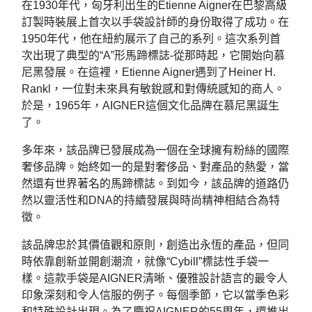
在1930年代，匈牙利出生的Etienne Aigner在巴黎高級
訂製時裝展上首次以手袋設計師的身份取得了成功。在
1950年代，他在紐約展示了自己的系列。這次系列首
次出現了典型的“A”形馬蹄標誌-從那時起，它開始向慕
尼黑發展。在這裡，Etienne Aigner遇到了Heiner H.
Rankl，一位對未來具有敏銳感和對傳統感知的商人。
於是，1965年，AIGNER這個文化品牌在慕尼黑誕生
了。
多年來，該品牌已發展成為一個在全球擁有粉絲的國際
奢侈品牌。始終如一的是對奢侈品、對產品的熱愛，當
然還有世界著名的馬蹄標誌。到如今，該品牌的道路仍
然以靈活性和DNA的持續發展與時尚精神相結合為特
徵。
該品牌忠於其價值觀和原則，創造出永恆的產品，但同
時依靠創新並開創潮流，就像“Cybill”標誌性手袋一
樣。這款手袋是AIGNER清晰、優雅設計語言的最令人
印象深刻和令人信服的例子。每個季節，它以當季色彩
和特殊設計出現。為了慶祝AIGNER的55周年，還推出