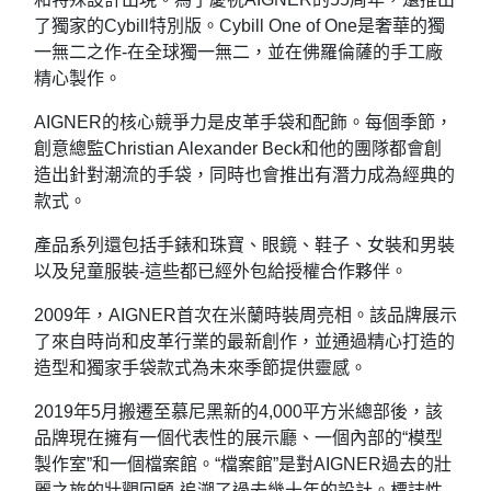
了獨家的Cybill特別版。Cybill One of One是奢華的獨
一無二之作-在全球獨一無二，並在佛羅倫薩的手工廠
精心製作。
AIGNER的核心競爭力是皮革手袋和配飾。每個季節，
創意總監Christian Alexander Beck和他的團隊都會創
造出針對潮流的手袋，同時也會推出有潛力成為經典的
款式。
產品系列還包括手錶和珠寶、眼鏡、鞋子、女裝和男裝
以及兒童服裝-這些都已經外包給授權合作夥伴。
2009年，AIGNER首次在米蘭時裝周亮相。該品牌展示
了來自時尚和皮革行業的最新創作，並通過精心打造的
造型和獨家手袋款式為未來季節提供靈感。
2019年5月搬遷至慕尼黑新的4,000平方米總部後，該
品牌現在擁有一個代表性的展示廳、一個內部的“模型
製作室”和一個檔案館。“檔案館”是對AIGNER過去的壯
麗之旅的壯觀回顧-追溯了過去幾十年的設計。標誌性