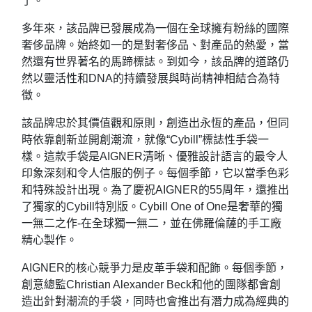
了。
多年來，該品牌已發展成為一個在全球擁有粉絲的國際
奢侈品牌。始終如一的是對奢侈品、對產品的熱愛，當
然還有世界著名的馬蹄標誌。到如今，該品牌的道路仍
然以靈活性和DNA的持續發展與時尚精神相結合為特
徵。
該品牌忠於其價值觀和原則，創造出永恆的產品，但同
時依靠創新並開創潮流，就像“Cybill”標誌性手袋一
樣。這款手袋是AIGNER清晰、優雅設計語言的最令人
印象深刻和令人信服的例子。每個季節，它以當季色彩
和特殊設計出現。為了慶祝AIGNER的55周年，還推出
了獨家的Cybill特別版。Cybill One of One是奢華的獨
一無二之作-在全球獨一無二，並在佛羅倫薩的手工廠
精心製作。
AIGNER的核心競爭力是皮革手袋和配飾。每個季節，
創意總監Christian Alexander Beck和他的團隊都會創
造出針對潮流的手袋，同時也會推出有潛力成為經典的