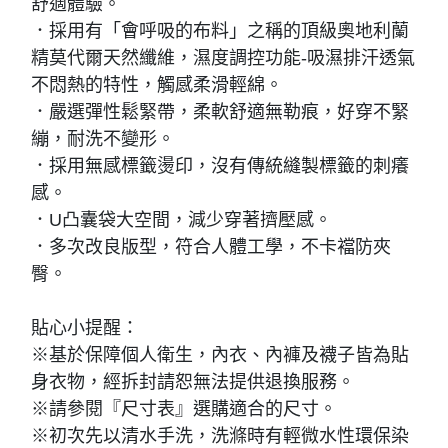
舒適體驗。
．採用有「會呼吸的布料」之稱的頂級奧地利蘭
精莫代爾天然纖維，濕度調控功能-吸濕排汗透氣
不悶熱的特性，觸感柔滑輕綿。
．嚴選彈性鬆緊帶，柔軟舒適無勒痕，好穿不緊
繃，耐洗不變形。
．採用無感標籤燙印，沒有傳統縫製標籤的刺癢
感。
．U凸囊袋大空間，減少穿著擠壓感。
．多次改良版型，符合人體工學，不卡襠防夾
臀。
貼心小提醒：
※基於保障個人衛生，內衣、內褲及襪子皆為貼
身衣物，經拆封請恕無法提供退換服務。
※請參閱『尺寸表』選購適合的尺寸。
※初次先以清水手洗，洗滌時有輕微水性環保染