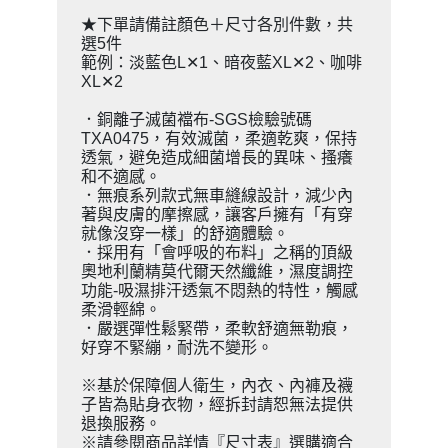
★下單請備註顏色＋尺寸各別件數，共
選5件
範例：淡藍色L✕1、暗夜藍XL✕2、咖啡
XL✕2
．銅離子滅菌襠布-SGS檢驗號碼
TXA0475，有效滅菌，柔適乾爽，保持
透氣，避免造成細菌增長的異味、搔癢
和不適感。
．無痕系列款式無車縫線設計，減少內
著與皮膚的摩擦感，讓客戶擁有「有穿
就像沒穿一樣」的舒適體驗。
．採用有「會呼吸的布料」之稱的頂級
奧地利蘭精莫代爾天然纖維，濕度調控
功能-吸濕排汗透氣不悶熱的特性，觸感
柔滑輕綿。
．嚴選彈性鬆緊帶，柔軟舒適無勒痕，
好穿不緊繃，耐洗不變形。
※基於保障個人衛生，內衣、內褲及襪
子皆為貼身衣物，經拆封請恕無法提供
退換服務。
※請參閱商品詳情『尺寸表』選購適合