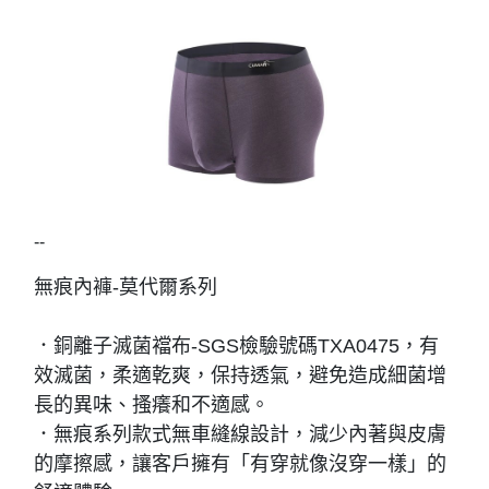
--
無痕內褲-莫代爾系列
．銅離子滅菌襠布-SGS檢驗號碼TXA0475，有
效滅菌，柔適乾爽，保持透氣，避免造成細菌增
長的異味、搔癢和不適感。
．無痕系列款式無車縫線設計，減少內著與皮膚
的摩擦感，讓客戶擁有「有穿就像沒穿一樣」的