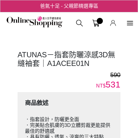
爸氣十足 - 父親節精選專區
用心愛你！七夕星選禮遇！
義大購物中
ATUNAS－指套防曬涼感3D無
縫袖套｜A1ACEE01N
590
531
NT$
商品敘述
．指套設計，防曬更全面
．完美貼合肌膚的3D立體剪裁更能提供
最佳的舒適感
．具有防曬、透氣、涼爽的三大特點