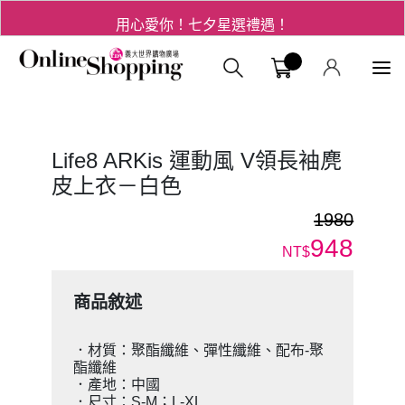
用心愛你！七夕星選禮遇！
3折起！德國工藝精品 AIGNER 流量款
義大購物中
爸氣十足 - 父親節精選專區
用心愛你！七夕星選禮遇！
Life8 ARKis 運動風 V領長袖麂
皮上衣－白色
1980
948
NT$
商品敘述
．材質：聚酯纖維、彈性纖維、配布-聚
酯纖維
．產地：中國
．尺寸：S-M；L-XL