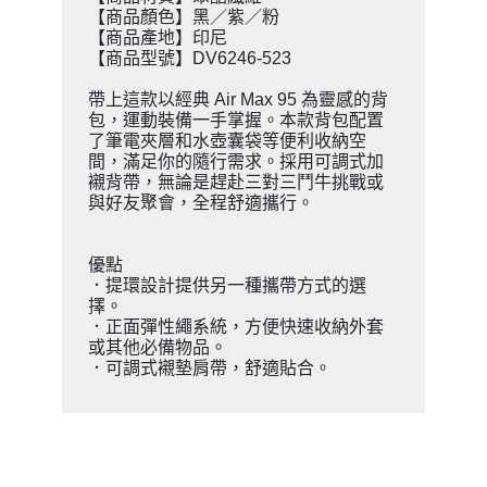
【商品顏色】黑／紫／粉
【商品產地】印尼
【商品型號】DV6246-523
帶上這款以經典 Air Max 95 為靈感的背
包，運動裝備一手掌握。本款背包配置
了筆電夾層和水壺囊袋等便利收納空
間，滿足你的隨行需求。採用可調式加
襯背帶，無論是趕赴三對三鬥牛挑戰或
與好友聚會，全程舒適攜行。
優點
．提環設計提供另一種攜帶方式的選
擇。
．正面彈性繩系統，方便快速收納外套
或其他必備物品。
．可調式襯墊肩帶，舒適貼合。