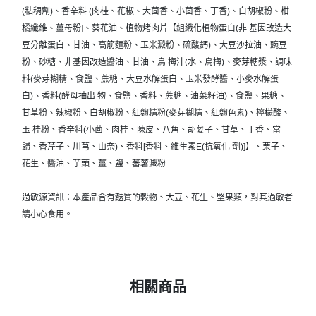
(粘稠劑)、香辛料 (肉桂、花椒、大茴香、小茴香、丁香)、白胡椒粉、柑
橘纖維、薑母粉]、葵花油、植物烤肉片【組織化植物蛋白(非 基因改造大
豆分離蛋白、甘油、高筋麵粉、玉米澱粉、硫酸鈣)、大豆沙拉油、豌豆
粉、砂糖、非基因改造醬油、甘油、烏 梅汁(水、烏梅)、麥芽糖漿、調味
料(麥芽糊精、食鹽、蔗糖、大豆水解蛋白、玉米發酵醬、小麥水解蛋
白)、香料(酵母抽出 物、食鹽、香料、蔗糖、油菜籽油)、食鹽、果糖、
甘草粉、辣椒粉、白胡椒粉、紅麴精粉(麥芽糊精、紅麴色素)、檸檬酸、
玉 桂粉、香辛料(小茴、肉桂、陳皮、八角、胡荽子、甘草、丁香、當
歸、香芹子、川芎、山奈)、香料[香料、維生素E(抗氧化 劑)]】、栗子、
花生、醬油、芋頭、薑、鹽、蕃薯澱粉
過敏源資訊：本產品含有麩質的穀物、大豆、花生、堅果類，對其過敏者
請小心食用。
相關商品