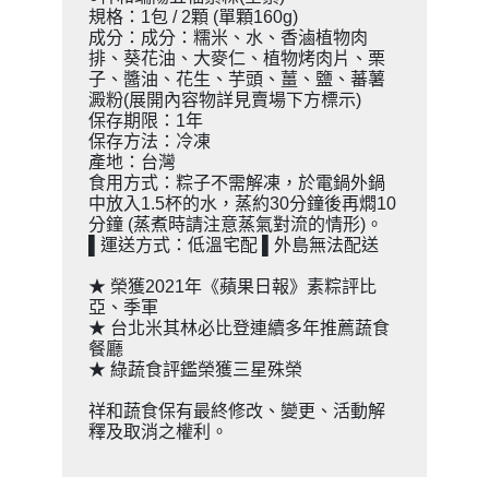
規格：1包 / 2顆 (單顆160g)
成分：成分：糯米、水、香滷植物肉
排、葵花油、大麥仁、植物烤肉片、栗
子、醬油、花生、芋頭、薑、鹽、蕃薯
澱粉(展開內容物詳見賣場下方標示)
保存期限：1年
保存方法：冷凍
產地：台灣
食用方式：粽子不需解凍，於電鍋外鍋
中放入1.5杯的水，蒸約30分鐘後再燜10
分鐘 (蒸煮時請注意蒸氣對流的情形)。
▌運送方式：低溫宅配 ▌外島無法配送
★ 榮獲2021年《蘋果日報》素粽評比
亞、季軍
★ 台北米其林必比登連續多年推薦蔬食
餐廳
★ 綠蔬食評鑑榮獲三星殊榮
祥和蔬食保有最終修改、變更、活動解
釋及取消之權利。