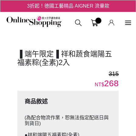
3折起！德國工藝精品 AIGNER 流量款
爸氣十足 - 父親節精選專區
義大購物中
用心愛你！七夕星選禮遇！
▐ 端午限定▐ 祥和蔬食端陽五
福素粽(全素)2入
315
268
NT$
商品敘述
(為配合物流作業，恕無法指定配送日與
到貨日)
●祥和端陽五福素粽(全素)