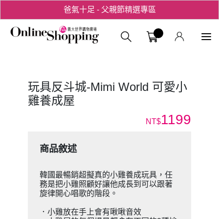
爸氣十足 - 父親節精選專區
用心愛你！七夕星選禮遇！
義大購物中
玩具反斗城-Mimi World 可愛小
雞養成屋
1199
NT$
商品敘述
韓國最暢銷超擬真的小雞養成玩具，任
務是把小雞照顧好讓他成長到可以跟著
旋律開心唱歌的階段。
．小雞放在手上會有啾啾音效