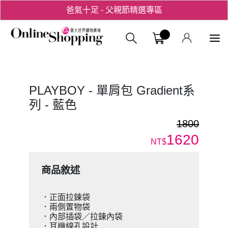
爸氣十足 - 父親節精選專區
用心愛你！七夕星選禮遇！
義大購物中
PLAYBOY - 單肩包 Gradient系
列 - 藍色
1800
1620
NT$
商品敘述
．正面拉鍊袋
．兩側置物袋
．內部插袋／拉鍊內袋
．耳機線孔設計