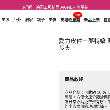
3折起！德國工藝精品 AIGNER 流量款
爸氣十足 - 父親節精選專區
NEW
美妝
戶外
居家
親子
美食
高雄物產館
新品上架
直
用心愛你！七夕星選禮遇！
愛力皮件－夢特嬌 
長夾
商品敘述
商品介紹：可收納 10 
隔層，方便快速分類鈔票
讓日常收納更整齊有序，
外出皆適用的理想選擇。