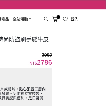
播商品
全站活動
登入
時尚防盜刷手感牛皮
3980
2786
NT$
張卡片或相片，貼心配置三層內
與發票。另附獨立零錢袋，
兼具質感與便利，是日常與