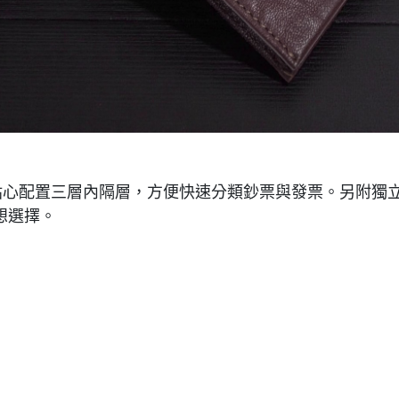
，貼心配置三層內隔層，方便快速分類鈔票與發票。另附獨
想選擇。