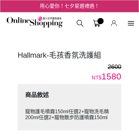
用心愛你！七夕星選禮遇！
3折起！德國工藝精品 AIGNER 流量款
義大購物中
爸氣十足 - 父親節精選專區
用心愛你！七夕星選禮遇！
Hallmark-毛孩香氛洗護組
2600
1580
NT$
商品敘述
寵物護毛噴霧150ml任選2+寵物洗毛精
200ml任選2+寵物散步防護噴霧150ml