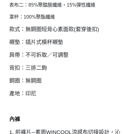
表布二：85%聚醯胺纖維，15%彈性纖維
罩杯：100%聚酯纖維
款式：無鋼圈短背心素面款(套穿後扣)
襯墊：插片式模杯襯墊
肩帶：不可拆取／可調整
背扣：三排二鉤
鋼圈：無鋼圈
產地：印尼
內褲
1. 前褲片─素面WINCOOL涼感布切接設計，沁