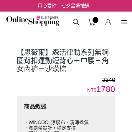
用心愛你！七夕星選禮遇！
3折起！德國工藝精品 AIGNER 流量款
義大購物中
爸氣十足 - 父親節精選專區
用心愛你！七夕星選禮遇！
【思薇爾】森活律動系列無鋼
圈背扣運動短背心＋中腰三角
女內褲－沙漠棕
2340
1780
NT$
商品敘述
．WINCOOL涼感布，清涼透氣
．寬肩帶設計，穩定支撐