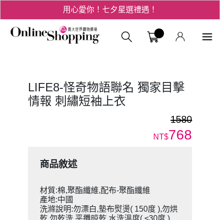
用心愛你！七夕星選禮遇！
3折起！德國工藝精品 AIGNER 流量款
義大購物中
爸氣十足 - 父親節精選專區
用心愛你！七夕星選禮遇！
LIFE8-怪奇物語聯名 獨家目擊
情報 刺繡短袖上衣
1580
768
NT$
商品敘述
材質:棉,聚酯纖維,配布-聚酯纖維
產地:中國
洗滌說明:勿漂白,墊布熨燙( 150度 ),勿烘
乾,勿乾洗,平攤晾乾,水洗溫度( <30度 )