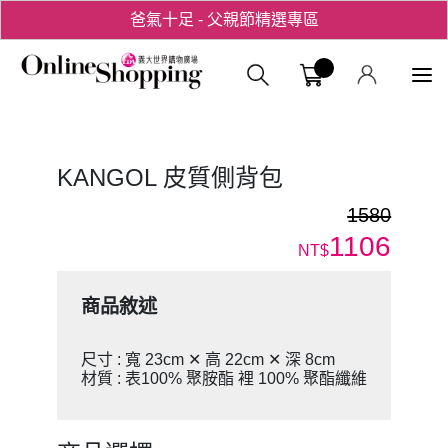
爸氣十足 - 父親節精選專區
用心愛你！七夕星選禮遇！
義大購物中
KANGOL 皮質側背包
1580
1106
NT$
商品敘述
尺寸 : 寬 23cm ✕ 高 22cm ✕ 深 8cm
材質 : 表100% 聚胺酯 裡 100% 聚酯纖維