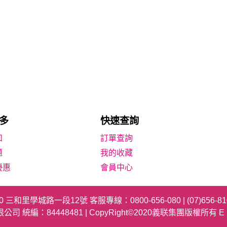
多
快速查詢
知
題
我的收藏
優惠
會員中心
40 三和里學城路一段12號 客服專線：
0800-656-080
|
(07)656-8
編：84448481 | CopyRight©2020義联集團版權所有 E United 