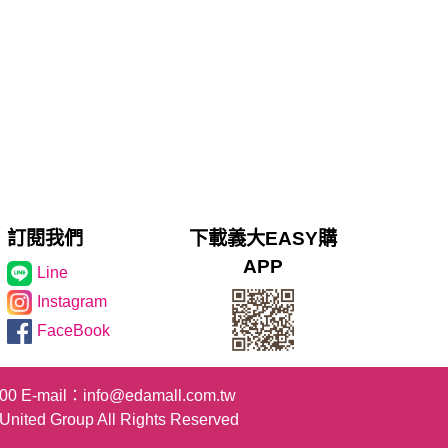
訂閱我們
下載義大EASY購
APP
Line
Instagram
FaceBook
100
E-mail：
info@edamall.com.tw
Group All Rights Reserved