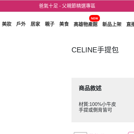
爸氣十足 - 父親節精選專區
用心愛你！七夕星選禮遇！
NEW
美妝
戶外
居家
親子
美食
高雄物產館
新品上架
直
CELINE手提包
商品敘述
材質:100%小牛皮
手提或側背皆可