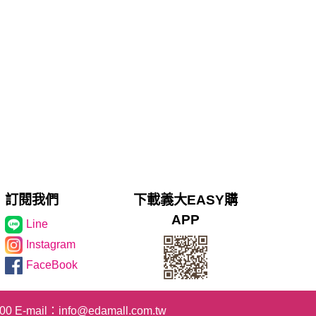
訂閱我們
下載義大EASY購
APP
Line
Instagram
FaceBook
100
E-mail：
info@edamall.com.tw