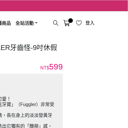
播商品
全站活動
登入
LER牙齒怪-9吋休假
599
NT$
可愛！
寶」（Fuggler）非常受
睛，長在身上的淡淡發黃牙
造出它獨有的「醜萌」感，