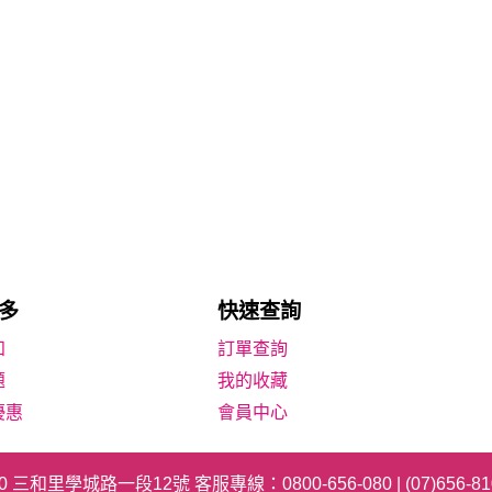
多
快速查詢
知
題
我的收藏
優惠
會員中心
40 三和里學城路一段12號 客服專線：
0800-656-080
|
(07)656-8