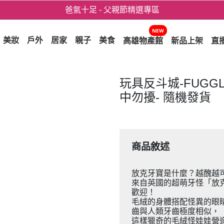
爸氣十足 - 父親節精選專區
用心愛你！七夕星選禮遇！
NEW
美妝
戶外
居家
親子
美食
高雄物產館
新品上架
直
玩具反斗城-FUGG
中勿擾- 隨機發貨
商品敘述
放克牙寶是什麼？越醜越
來自英國的超萌牙怪「放克牙
歡迎！
毛絨的身體搭配怪異的眼
齒與人類牙齒極度相似，
這樣獵奇的毛絨怪娃娃營