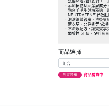
．洗髮沐浴2合1設計，一
．添加植物基底潔膚成分
．融合羊毛脂與海藻糖，
．NEUTRAZEN™舒
．泡沫細緻親膚，洗後髮
．薰衣草、北鼻香等7款
．不流淚配方，讓寶寶享
．弱酸性 pH值，貼近寶
商品選擇
商品補貨中