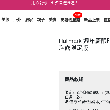
3折起！德國工藝精品 AIGNER 流量款
爸氣十足 - 父親節精選專區
NEW
美妝
戶外
居家
親子
美食
高雄物產館
新品上架
直
用心愛你！七夕星選禮遇！
Hallmark 週年慶
泡露限定版
商品敘述
限定2in1泡泡露 800ml 
任選一款)
送 怪獸舒膚輕盈乳(小甘菊香)