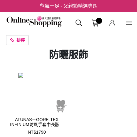
爸氣十足 - 父親節精選專區
用心愛你！七夕星選禮遇！
義大購物中
排序
防曬服飾
ATUNAS－GORE-TEX
INFINIUM防風手套中長版｜
A2AGEE03N
NT$1790