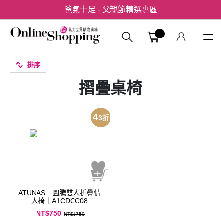
爸氣十足 - 父親節精選專區
用心愛你！七夕星選禮遇！
義大購物中
排序
摺疊桌椅
4
3
折
ATUNAS－圖騰雙人折疊情
人椅｜A1CDCC08
NT$750
NT$1750