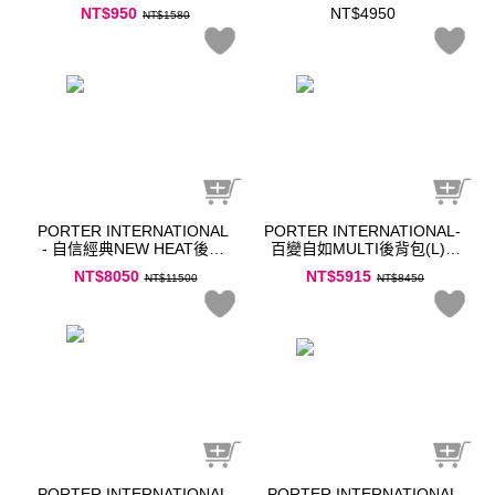
(S)
NT$950
NT$4950
NT$1580
PORTER INTERNATIONAL
PORTER INTERNATIONAL-
- 自信經典NEW HEAT後背
百變自如MULTI後背包(L) -
包
黑
NT$8050
NT$5915
NT$11500
NT$8450
PORTER INTERNATIONAL
PORTER INTERNATIONAL