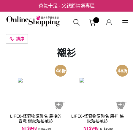
爸氣十足 - 父親節精選專區
用心愛你！七夕星選禮遇！
義大購物中
排序
襯衫
4
4
8
折
8
折
LIFE8-怪奇物語聯名 最後的
LIFE8-怪奇物語聯名 魔神 格
冒險 條紋短袖襯衫
紋短袖襯衫
NT$948
NT$948
NT$1980
NT$1980