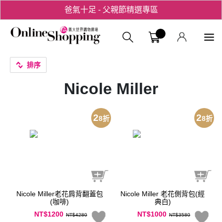
爸氣十足 - 父親節精選專區
用心愛你！七夕星選禮遇！
義大購物中
排序
Nicole Miller
2
2
8
折
8
折
Nicole Miller老花肩背翻蓋包
Nicole Miller 老花側背包(經
(咖啡)
典白)
NT$1200
NT$1000
NT$4280
NT$3580