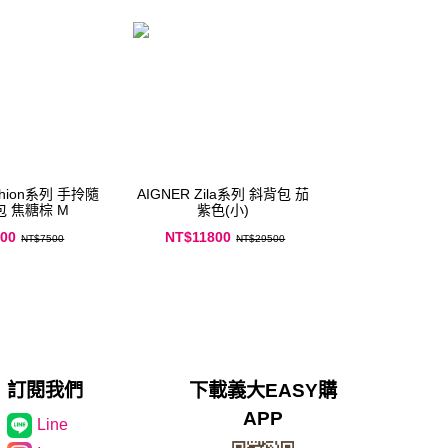
AIGNER Zila系列 斜背包 茄
身/化妝包 焦糖棕 M
紫色(小)
00
NT$11800
NT$7500
NT$29500
訂閱我們
下載義大EASY購
APP
Line