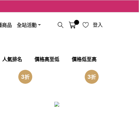
播商品
全站活動
登入
人氣排名
價格高至低
價格低至高
3
3
折
折