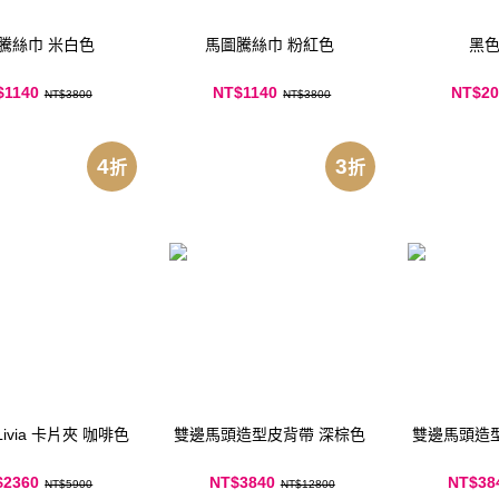
騰絲巾 米白色
馬圖騰絲巾 粉紅色
黑
$1140
NT$1140
NT$20
NT$3800
NT$3800
4
3
折
折
 Livia 卡片夾 咖啡色
雙邊馬頭造型皮背帶 深棕色
雙邊馬頭造
$2360
NT$3840
NT$38
NT$5900
NT$12800