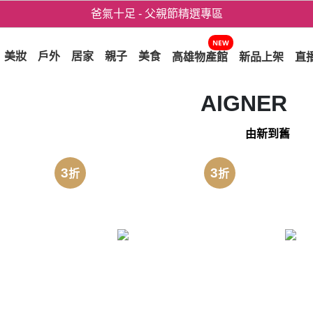
爸氣十足 - 父親節精選專區
用心愛你！七夕星選禮遇！
NEW
美妝
戶外
居家
親子
美食
高雄物產館
新品上架
直
AIGNER
由新到舊
3
3
折
折