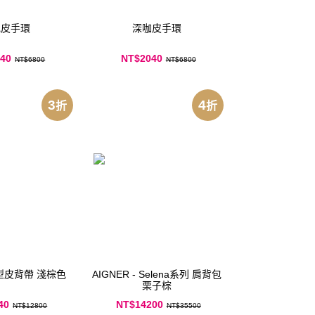
色皮手環
深咖皮手環
40
NT$2040
NT$6800
NT$6800
3
4
折
折
型皮背帶 淺棕色
AIGNER - Selena系列 肩背包
栗子棕
40
NT$14200
NT$12800
NT$35500