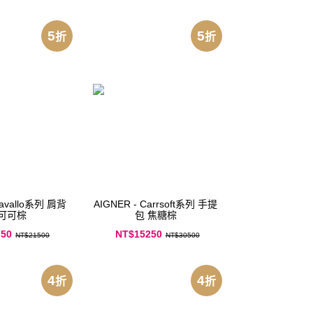
5
5
折
折
Cavallo系列 肩背
AIGNER - Carrsoft系列 手提
包 可可棕
包 焦糖棕
750
NT$15250
NT$21500
NT$30500
4
4
折
折