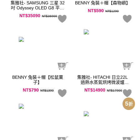
集雅社- SAMSUNG 三星 32
BENNY 兔裝＋帽【森物嶼】
吋 Odyssey OLED G8 平面
NT$590
NT$1290
電競顯示器 (S32DG802SC)
NT$35090
NT$36900
BENNY 兔裝＋帽【松鼠菓
集雅社- HITACHI 日立22L
子】
過熱水蒸氣烘烤微波爐
MRO-VS700T
NT$790
NT$14900
NT$1390
NT$17900
※領券再折$1,000元※
5
折