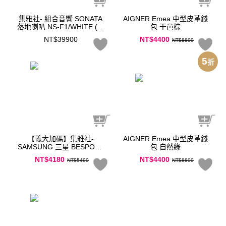
集雅社- 組合音響 SONATA
AIGNER Emea 中型皮革錢
落地喇叭 NS-F1/WHITE (買
包 干邑棕
就送BLUESOUND數位串流
NT$39900
NT$4400
NT$8800
擴大機)
5
折
【義大加碼】集雅社-
AIGNER Emea 中型皮革錢
SAMSUNG 三星 BESPOKE
包 自然綠
設計品味系列 美型微波爐
NT$4180
NT$4400
NT$5490
NT$8800
23L
(MS23T5018GP/TW)