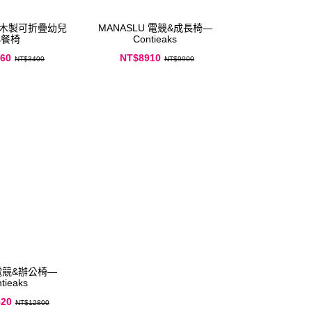
 – 木製可折疊幼兒
MANASLU 電競&成長椅—
小餐椅
Contieaks
60
NT$8910
NT$3400
NT$9900
 電競&辦公椅—
tieaks
520
NT$12800