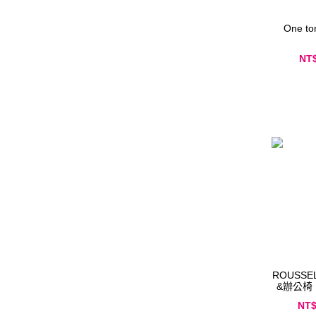
One t
NT
ROUSSEL
&辦公椅
NT$