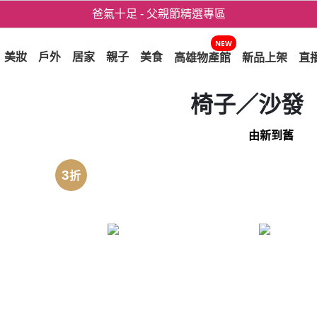
爸氣十足 - 父親節精選專區
用心愛你！七夕星選禮遇！
NEW
美妝
戶外
居家
親子
美食
高雄物產館
新品上架
直
椅子／沙發
由新到舊
3
折