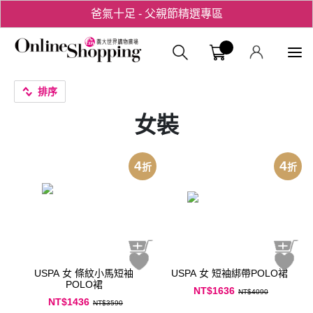
爸氣十足 - 父親節精選專區
用心愛你！七夕星選禮遇！
義大購物中
排序
女裝
4
4
折
折
USPA 女 條紋小馬短袖
USPA 女 短袖綁帶POLO裙
POLO裙
NT$1636
NT$4090
NT$1436
NT$3590