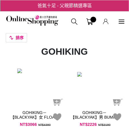
爸氣十足 - 父親節精選專區
用心愛你！七夕星選禮遇！
義大購物中
排序
GOHIKING
GOHIKING－
GOHIKING－
【BLACKYAK】女 FLOA印
【BLACKYAK】男 BUMPY
花防風外套(丁香紫)-花卉圖
短袖襯衫(黃色)
NT$3066
NT$2226
NT$4380
NT$3180
樣