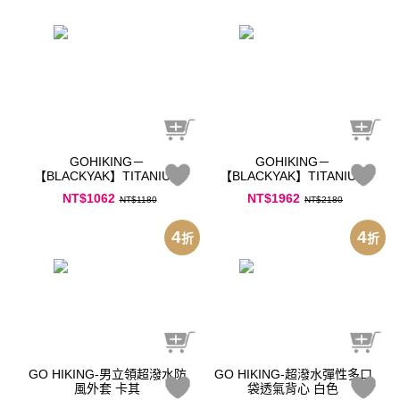
GOHIKING－
GOHIKING－
【BLACKYAK】TITANIUM
【BLACKYAK】TITANIUM
折疊雪拉碗－300ml（碳
折疊把手－套鍋三件組（碳
NT$1062
NT$1962
NT$1180
NT$2180
灰）
灰）
4
4
折
折
GO HIKING-男立領超潑水防
GO HIKING-超潑水彈性多口
風外套 卡其
袋透氣背心 白色