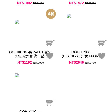
NT$1992
NT$1472
NT$4980
NT$3680
4
折
GO HIKING-男RePET環保
GOHIKING－
紗防潑外套 海軍藍
【BLACKYAK】女 FLORY印
花背心（淺粉紅）－花樣設
NT$1192
NT$2646
NT$2980
NT$3780
計
GOHIKING－