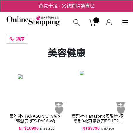
爸氣十足 - 父親節精選專區
用心愛你！七夕星選禮遇！
義大購物中
排序
美容健康
集雅社- PANASONIC 五枚刃
集雅社-Panasonic國際牌 極
電鬍刀 (ES-PV6A-W)
簡系3枚刃電鬍刀ES-LT2B
黑／白
NT$10900
NT$3790
NT$11500
NT$4590