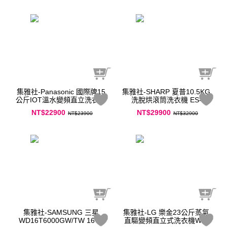
集雅社-Panasonic 國際牌15
集雅社-SHARP 夏普10.5KG
公斤IOT溫水變頻直立洗衣機
洗脫烘滾筒洗衣機 ES-
NA-V150NMS
FKA105WDT
NT$22900
NT$29900
NT$23900
NT$32900
集雅社-SAMSUNG 三星
集雅社-LG 樂金23公斤蒸氣
WD16T6000GW/TW 16+9
直驅變頻直立式洗衣機WT-