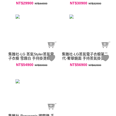
公斤 泡泡淨系列 蒸洗脫烘滾
TD23HG(夜墨灰)
NT$29900
NT$30900
NT$44900
NT$32900
筒洗衣機
集雅社-LG 蒸氣Styler蒸氣電
集雅社-LG蒸氣電子衣櫥第二
子衣櫥 雪霧白 手持掛燙款五
代-奢華鏡面 手持蒸氣掛燙款
件組 R723SB
(R723MB)
NT$54900
NT$56900
NT$59900
NT$62900
集雅社-Panasonic 國際牌 手