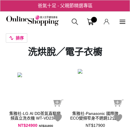
爸氣十足 - 父親節精選專區
用心愛你！七夕星選禮遇！
義大購物中
排序
洗烘脫／電子衣櫥
集雅社-LG AI DD蒸氣直驅變
集雅社-Panasonic 國際牌
頻直立洗衣機 WT-VD23HB
ECO變頻窄身不銹鋼12公斤
直立洗衣機NA-V120LBS-S
NT$24900
NT$17900
NT$31890