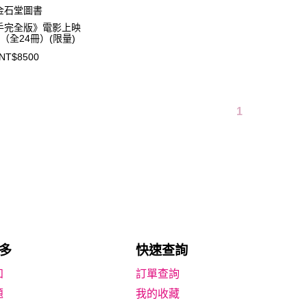
金石堂圖書
手完全版》電影上映
（全24冊）(限量)
NT$8500
1
多
快速查詢
知
題
我的收藏