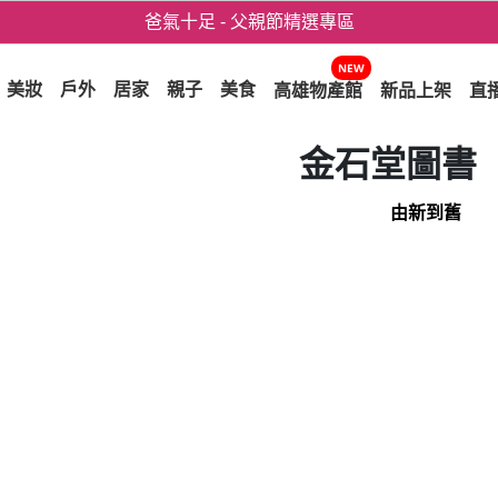
爸氣十足 - 父親節精選專區
用心愛你！七夕星選禮遇！
NEW
美妝
戶外
居家
親子
美食
高雄物產館
新品上架
直
金石堂圖書
由新到舊