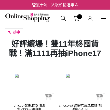
爸氣十足 - 父親節精選專區
用心愛你！七夕星選禮遇！
義大購物中
排序
好評續場！雙11年終囤貨
戰！滿1111再抽iPhone17
chicco-奶瓶食器清潔
chicco-超濃縮抗菌洗衣精(加
劑-300ml隨身瓶
強版)-1.5L