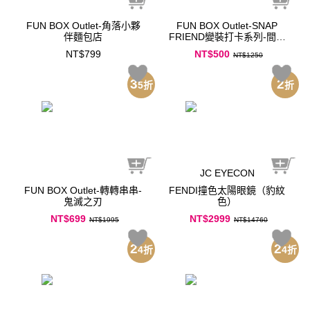
FUN BOX Outlet-角落小夥
FUN BOX Outlet-SNAP
伴麵包店
FRIEND變裝打卡系列-間諜
家家酒
NT$799
NT$500
NT$1250
3
2
5
折
折
JC EYECON
FUN BOX Outlet-轉轉串串-
FENDI撞色太陽眼鏡（豹紋
鬼滅之刃
色）
NT$699
NT$2999
NT$1995
NT$14760
2
2
4
折
4
折