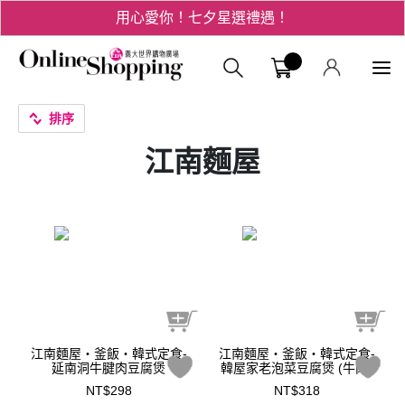
用心愛你！七夕星選禮遇！
3折起！德國工藝精品 AIGNER 流量款
義大購物中
爸氣十足 - 父親節精選專區
排序
用心愛你！七夕星選禮遇！
江南麵屋
江南麵屋‧釜飯‧韓式定食-
江南麵屋‧釜飯‧韓式定食-
延南洞牛腱肉豆腐煲
韓屋家老泡菜豆腐煲 (牛肉)
NT$298
NT$318